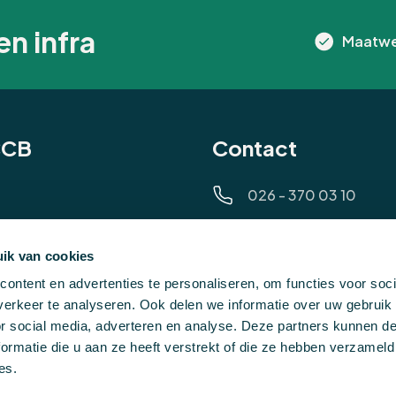
en infra
Maatwe
CCB
Contact
026 - 370 03 10
contact@ccb.nl
ik van cookies
alen
Ma - Vrij 8.00 - 17.00
ontent en advertenties te personaliseren, om functies voor soci
ten
erkeer te analyseren. Ook delen we informatie over uw gebruik
or social media, adverteren en analyse. Deze partners kunnen 
 en nazorg
ormatie die u aan ze heeft verstrekt of die ze hebben verzameld
es.