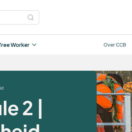
Tree Worker
Over CCB
id
e 2 |
heid