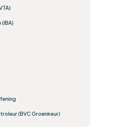
(VTA)
 (IBA)
fening
ntroleur (BVC Groenkeur)