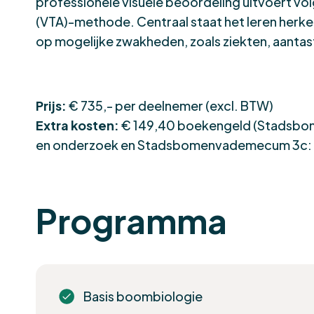
professionele visuele beoordeling uitvoert vo
(VTA)-methode. Centraal staat het leren herkenn
op mogelijke zwakheden, zoals ziekten, aantas
Prijs:
€ 735,- per deelnemer (excl. BTW)
Extra kosten:
€ 149,40 boekengeld (Stadsb
en onderzoek en Stadsbomenvademecum 3c: Zi
Programma
Basis boombiologie