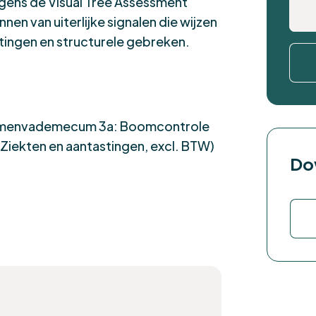
lgens de Visual Tree Assessment
en van uiterlijke signalen die wijzen
tingen en structurele gebreken.
omenvademecum 3a: Boomcontrole
ekten en aantastingen, excl. BTW)
Do