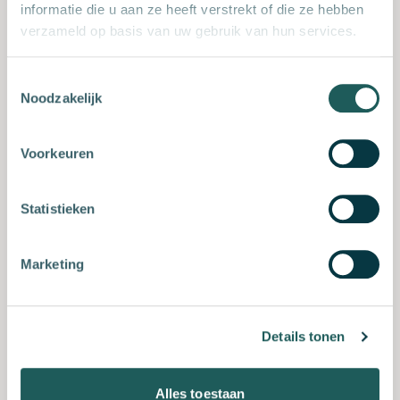
informatie die u aan ze heeft verstrekt of die ze hebben
24 augustus, 25 augustus, 26 augustus
verzameld op basis van uw gebruik van hun services.
€ 735,00
CCB - Kettingzagen Vellen zonder
Toestemmingsselectie
hulpmiddelen
Noodzakelijk
CCB Ede
Voorkeuren
Inschrijven
Statistieken
Kettingzagen korten liggend hout met
Vol
Marketing
NKC 1 examen
31 augustus
Details tonen
€ 320,00
NKC - certificaat
Alles toestaan