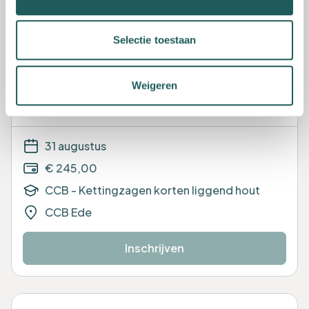
CCB Ede
Selectie toestaan
Inschrijven
Weigeren
Kettingzagen korten liggend hout
Vol
31 augustus
€ 245,00
CCB - Kettingzagen korten liggend hout
CCB Ede
Inschrijven