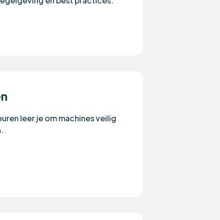
regelgeving en best practices.
en
uren leer je om machines veilig
n.