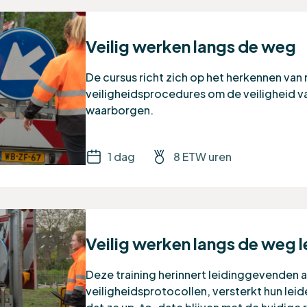
Veilig werken langs de weg
De cursus richt zich op het herkennen van 
veiligheidsprocedures om de veiligheid v
waarborgen.
1 dag
8 ETW uren
Veilig werken langs de weg 
Deze training herinnert leidinggevenden a
veiligheidsprotocollen, versterkt hun lei