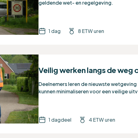
geldende wet- en regelgeving.
1 dag
8 ETW uren
Veilig werken langs de weg o
Deelnemers leren de nieuwste wetgeving 
kunnen minimaliseren voor een veilige uit
1 dagdeel
4 ETW uren