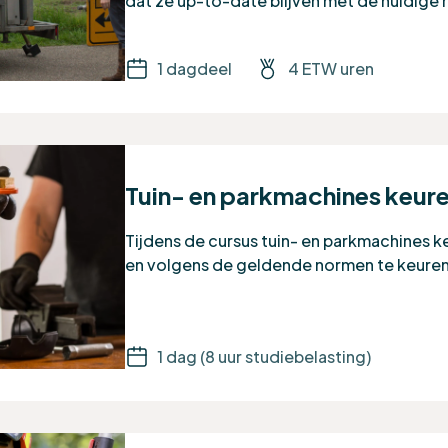
dat ze up-to-date blijven met de huidige 
1 dagdeel
4 ETW uren
Tuin- en parkmachines keur
Tijdens de cursus tuin- en parkmachines ke
en volgens de geldende normen te keure
1 dag (8 uur studiebelasting)