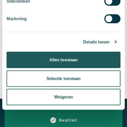
Statistieken
Telefoonnummer
Marketing
Details tonen
Downloaden
Alles toestaan
Selectie toestaan
Groeien in groen, bos en infra
Maatwerk
Weigeren
Snelle afhandeling
Kwaliteit