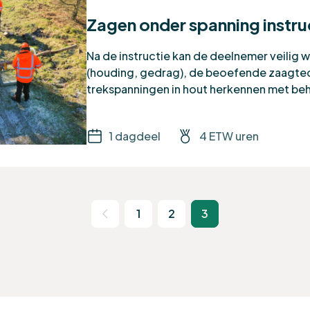
Zagen onder spanning instr
Na de instructie kan de deelnemer veilig
(houding, gedrag), de beoefende zaagte
trekspanningen in hout herkennen met beh
1 dagdeel
4 ETW uren
1
2
3