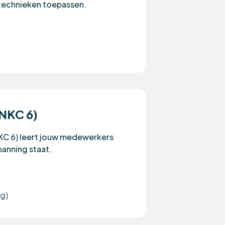
technieken toepassen.
(NKC 6)
NKC 6) leert jouw medewerkers
spanning staat.
ng)