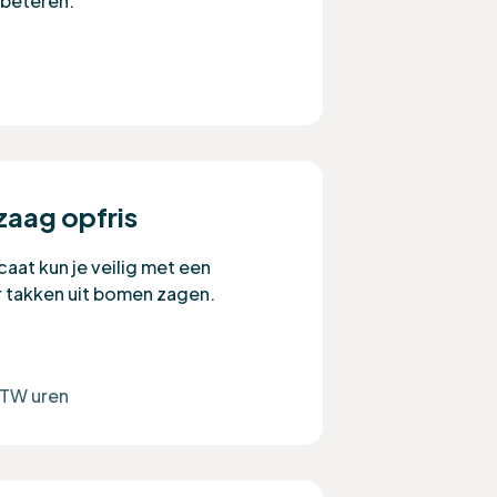
rbeteren.
aag opfris
aat kun je veilig met een
 takken uit bomen zagen.
ETW uren