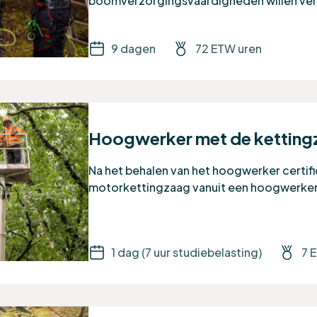
boomverzorgingsvaardigheden willen ve
9 dagen
72 ETW uren
Hoogwerker met de kettingz
Na het behalen van het hoogwerker certific
motorkettingzaag vanuit een hoogwerker
1 dag (7 uur studiebelasting)
7 