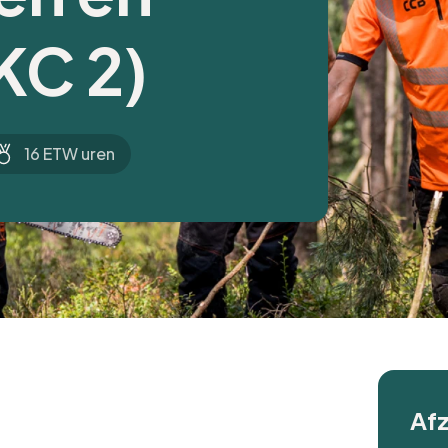
KC 2)
16 ETW uren
Afz