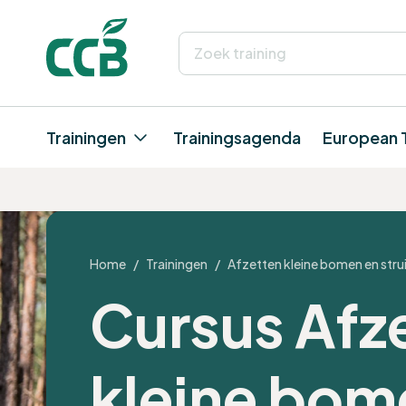
Trainingen
Trainingsagenda
European 
Home
/
Trainingen
/
Afzetten kleine bomen en stru
Cursus Afz
kleine bom