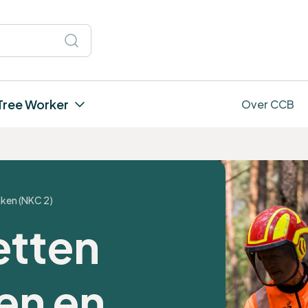
Tree Worker
Over CCB
iken (NKC 2)
etten
en en