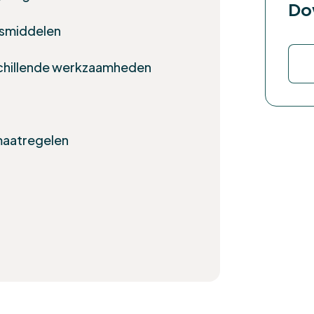
Do
gsmiddelen
rschillende werkzaamheden
maatregelen