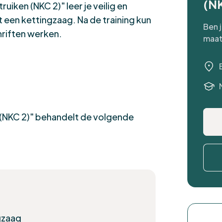
(N
uiken (NKC 2)" leer je veilig en
t een kettingzaag. Na de training kun
Ben 
hriften werken.
maat
n (NKC 2)" behandelt de volgende
gzaag