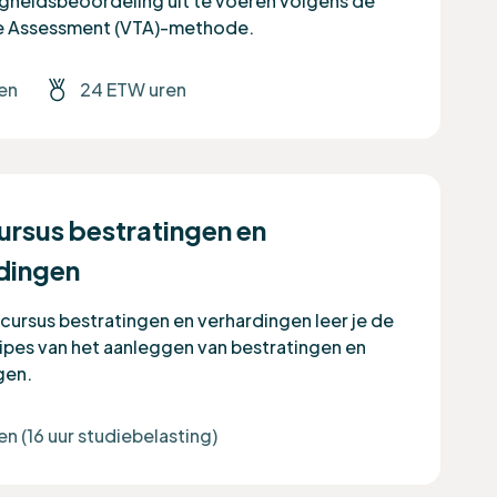
gheidsbeoordeling uit te voeren volgens de
ee Assessment (VTA)-methode.
en
24 ETW uren
ursus bestratingen en
dingen
scursus bestratingen en verhardingen leer je de
cipes van het aanleggen van bestratingen en
gen.
n (16 uur studiebelasting)