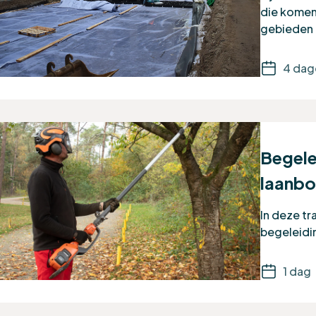
die komen 
gebieden
4 dag
Begele
laanb
In deze tra
begeleidi
1 dag