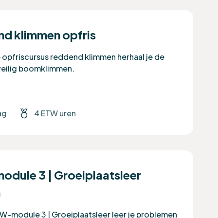
d klimmen opfris
e opfriscursus reddend klimmen herhaal je de
 veilig boomklimmen.
ag
4 ETW uren
dule 3 | Groeiplaatsleer
n
TW-module 3 | Groeiplaatsleer leer je problemen