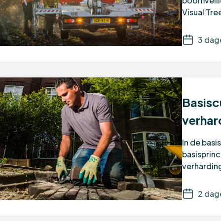
boomveili
Visual Tr
3 dag
Basisc
verhar
In de basi
basisprin
verhardin
2 dage