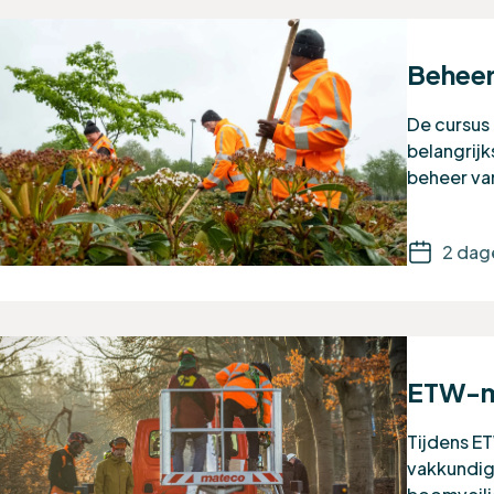
Beheer
De cursus
belangrij
beheer va
2 dage
ETW-mo
Tijdens E
vakkundig