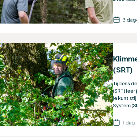
3 dag
Klimme
(SRT)
Tijdens d
(SRT) leer
je kunt st
System (S
1 dag