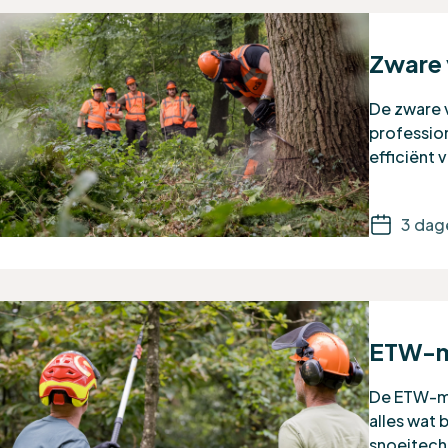
Zware 
De zware v
profession
efficiënt 
3 dag
ETW-mo
De ETW-mo
alles wat 
snoeitechn