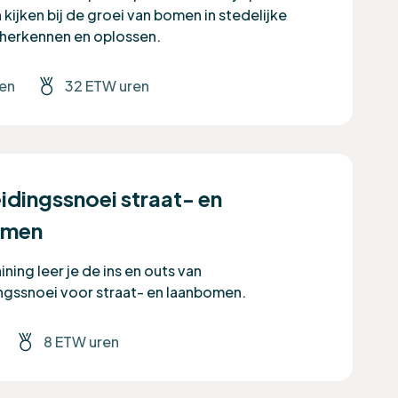
kijken bij de groei van bomen in stedelijke
herkennen en oplossen.
en
32 ETW uren
idingssnoei straat- en
omen
ining leer je de ins en outs van
ngssnoei voor straat- en laanbomen.
8 ETW uren