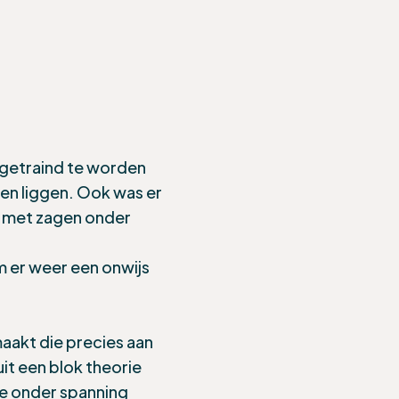
 getraind te worden
gen liggen. Ook was er
n met zagen onder
m er weer een
onwijs
aakt die precies aan
t een blok theorie
e onder spanning