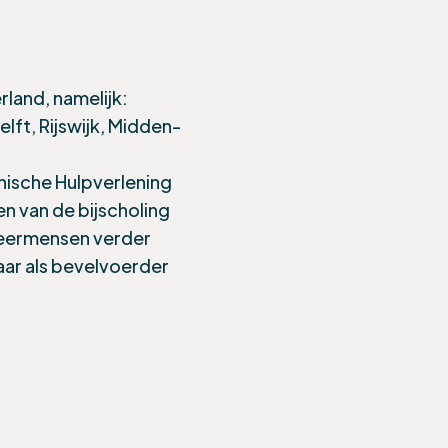
land, namelijk:
ft, Rijswijk, Midden-
nische Hulpverlening
en van de bijscholing
weermensen verder
baar als bevelvoerder