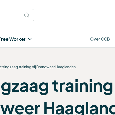
Tree Worker
Over CCB
ettingzaag training bij Brandweer Haaglanden
gzaag training 
weer Haaglan