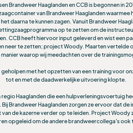
en Brandweer Haaglanden en CCB is begonnen in 20
zaagcontainer van Brandweer Haaglanden waarmee h
het daarna te kunnen zagen. Vanuit Brandweer Haag
ttingzaagprogramma op te zetten om de instructeu
en. CCB heeft hiervoor input geleverd en wist een pa
 neer te zetten; project Woody. Maarten vertelde on
 manier waarop wij meedachten over de trainingsmo
geholpen met het opzetten van een training voor onze
tot en met de daadwerkelijke uitvoering klopte.
 regio Haaglanden die een hulpverleningsvoertuig hee
. Bij Brandweer Haaglanden zorgen ze ervoor dat de 
t van de kazerne verder op te leiden. Project Woody
ren opgeleid om de andere brandweercollega's ook t