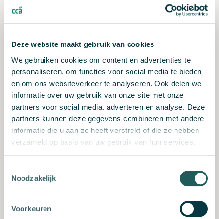
Deze website maakt gebruik van cookies
We gebruiken cookies om content en advertenties te
personaliseren, om functies voor social media te bieden
en om ons websiteverkeer te analyseren. Ook delen we
informatie over uw gebruik van onze site met onze
partners voor social media, adverteren en analyse. Deze
partners kunnen deze gegevens combineren met andere
Vaak op de agenda
informatie die u aan ze heeft verstrekt of die ze hebben
De populairste trainingen zijn direct te boeken via een
verzameld op basis van uw gebruik van hun services.
'korte route'. Dat zijn bijvoorbeeld Bosmaaier basis,
Veilig werken langs de weg, Lichte velling
Toestemmingsselectie
(NKC4/ECC2) en Klimmen 1.
Noodzakelijk
Derksen: 'Naar die trainingen is veel vraag, dus we
organiseren ze met grote regelmaat. Vooral
trainingen in kleine groepen staan vaak op de agenda.
Voorkeuren